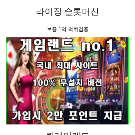
라이징 슬롯머신
보증 1억 먹튀검증
릴게임랜드