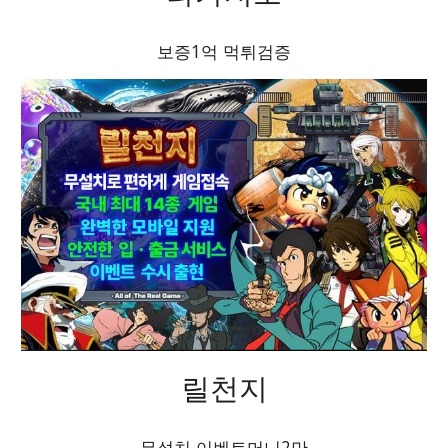
보증1억 먹튀검증
릴천지
무설치 이벤트머니2만