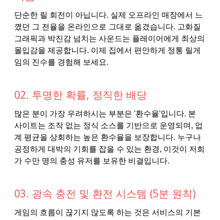
단순한 릴 회전이 아닙니다. 실제 오프라인 매장에서 느
꼈던 그 전율을 온라인으로 그대로 옮겼습니다. 고화질
그래픽과 박진감 넘치는 사운드는 플레이어에게 최상의
몰입감을 제공합니다. 이제 집에서 편안하게 정통 릴게
임의 진수를 경험해 보세요.
02. 투명한 확률, 정직한 배당
많은 분이 가장 우려하시는 부분은 '환수율'입니다. 본
사이트는 조작 없는 정식 소스를 기반으로 운영되며, 업
계 평균을 상회하는 높은 환수율을 보장합니다. 누구나
공정하게 대박의 기회를 잡을 수 있는 환경, 이것이 저희
가 수만 명의 충성 유저를 보유한 비결입니다.
03. 광속 충전 및 환전 시스템 (5분 원칙)
게임의 흐름이 끊기지 않도록 하는 것은 서비스의 기본