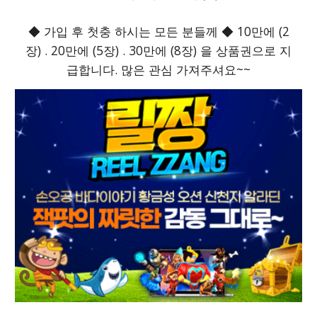
◆ 가입 후 첫충 하시는 모든 분들께 ◆ 10만에 (2
장) . 20만에 (5장) . 30만에 (8장) 을 상품권으로 지
급합니다. 많은 관심 가져주셔요~~