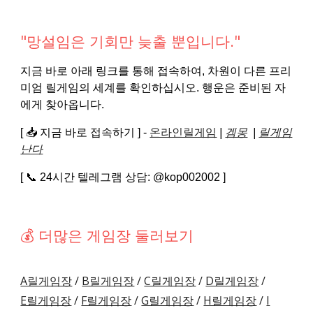
"망설임은 기회만 늦출 뿐입니다."
지금 바로 아래 링크를 통해 접속하여, 차원이 다른 프리
미엄 릴게임의 세계를 확인하십시오. 행운은 준비된 자
에게 찾아옵니다.
[ 📥 지금 바로 접속하기 ] -
온라인릴게임
|
겜몽
|
릴게임
난다
[ 📞 24시간 텔레그램 상담: @kop002002 ]
💰 더많은 게임장 둘러보기
A릴게임장
/
B릴게임장
/
C릴게임장
/
D릴게임장
/
E릴게임장
/
F릴게임장
/
G릴게임장
/
H릴게임장
/
I