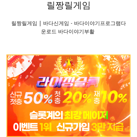
릴짱릴게임
릴짱릴게임 | 바다신게임 - 바다이야기프로그램다
운로드 바다이야기부활