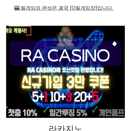
🎰 릴게임의 완성은 결국 [O릴게임장]입니다.
라카지노