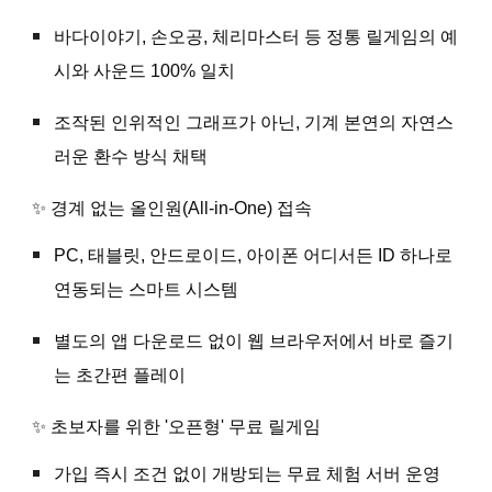
바다이야기, 손오공, 체리마스터 등 정통 릴게임의 예
시와 사운드 100% 일치
조작된 인위적인 그래프가 아닌, 기계 본연의 자연스
러운 환수 방식 채택
✨ 경계 없는 올인원(All-in-One) 접속
PC, 태블릿, 안드로이드, 아이폰 어디서든 ID 하나로
연동되는 스마트 시스템
별도의 앱 다운로드 없이 웹 브라우저에서 바로 즐기
는 초간편 플레이
✨ 초보자를 위한 '오픈형' 무료 릴게임
가입 즉시 조건 없이 개방되는 무료 체험 서버 운영