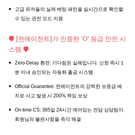
고급 유저들의 실제 베팅 패턴을 실시간으로 확인할
수 있는 관전 모드 지원
🛡️ [천에이전트]가 인증한 'O' 등급 안전 시
스템 🛡️
Zero-Delay 환전: 기다림은 실례입니다. 신청 즉시 1
분 이내 승인되는 자동화 출금 시스템
Official Guarantee: 천에이전트의 강력한 보증금 예
치로 사고 발생 시 200% 책임 보상
On-time CS: 365일 24시간 깨어있는 전담 상담팀이
회원님의 불편사항을 즉각 해결